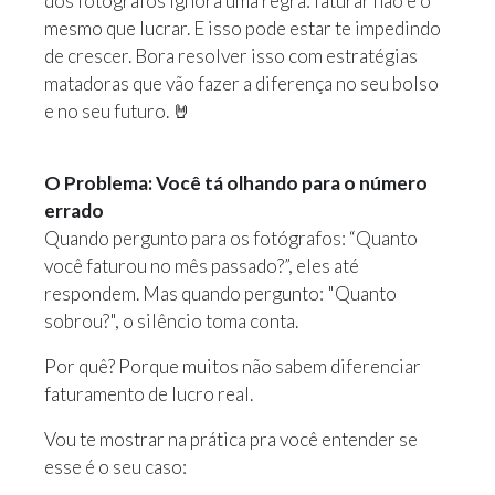
dos fotógrafos ignora uma regra: faturar não é o
mesmo que lucrar. E isso pode estar te impedindo
de crescer. Bora resolver isso com estratégias
matadoras que vão fazer a diferença no seu bolso
e no seu futuro. 🤘
O Problema: Você tá olhando para o número
errado
Quando pergunto para os fotógrafos: “Quanto
você faturou no mês passado?”, eles até
respondem. Mas quando pergunto: "Quanto
sobrou?", o silêncio toma conta.
Por quê? Porque muitos não sabem diferenciar
faturamento de lucro real.
Vou te mostrar na prática pra você entender se
esse é o seu caso: