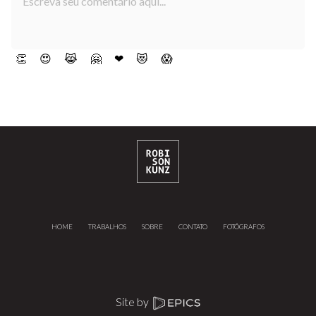
👏
😍
😹
🤗
❤
😻
😱
HOME
TRABALHOS
SOBRE
CONTATO
FOTÓGRAFOS
Site by