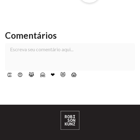
Comentários
👏
😍
😹
🤗
❤
😻
😱