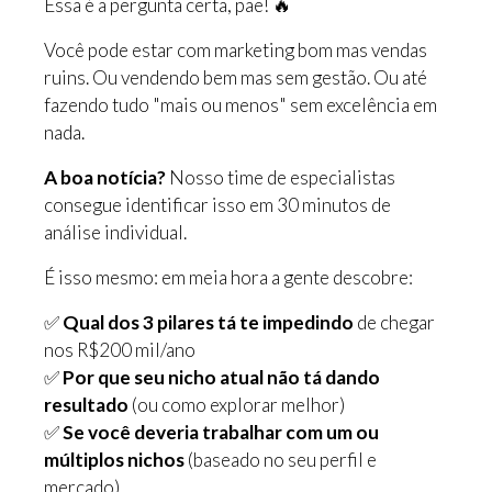
Essa é a pergunta certa, pae! 🔥
Você pode estar com marketing bom mas vendas
ruins. Ou vendendo bem mas sem gestão. Ou até
fazendo tudo "mais ou menos" sem excelência em
nada.
A boa notícia?
Nosso time de especialistas
consegue identificar isso em 30 minutos de
análise individual.
É isso mesmo: em meia hora a gente descobre:
✅
Qual dos 3 pilares tá te impedindo
de chegar
nos R$200 mil/ano
✅
Por que seu nicho atual não tá dando
resultado
(ou como explorar melhor)
✅
Se você deveria trabalhar com um ou
múltiplos nichos
(baseado no seu perfil e
mercado)